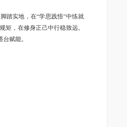
、脚踏实地，在
“
学思践悟
”
中练就
规矩，在修身正己中
行稳致远
。
搭台赋能。