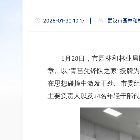
2026-01-30 10:17
|
武汉市园林和
1
月
28
日，市园林和林业局
章。
以
“
青苗先锋队之家
”
授牌为
在思想碰撞中激发干劲。市委
主要负责人以及
24
名年轻干部代