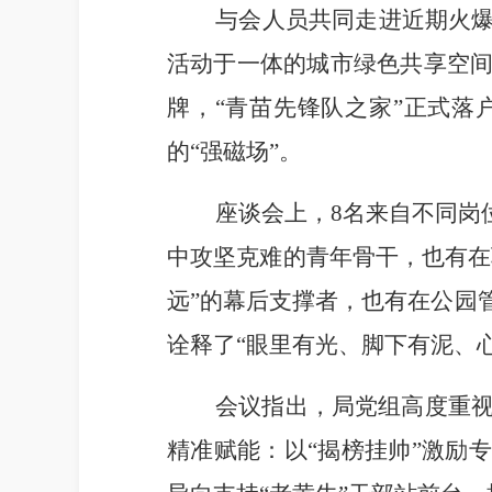
与会人员共同走进近期火爆出
活动
于一体的城市绿色共享空
牌，
“
青苗先锋队之家
”
正式落
的
“
强磁场
”
。
座谈会上，
8
名来自不同岗
中攻坚克难的青年骨干，也有在
远
”
的幕后支撑者，也有在公园
诠释了
“
眼里有光、脚下有泥、
会议指出，局党组高度重视
精准赋能：以
“
揭榜挂帅
”
激励专