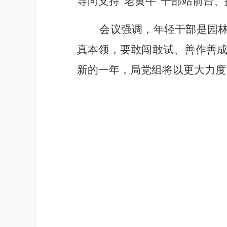
导向支持
“
老黄牛
”
干部
站前台、
会议强调，年轻干部是园林
真本领
，
要敢闯敢试、善作善
新的一年，局党组将以更大力度