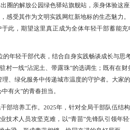
圈的解放公园绿色驿站旗舰站，亲身体验这座
间，感受其作为文明实践网红
新
地标的
生态
魅力。
户于此
，期望这里真正成为全体年轻干部蓄能充
位的年轻干部代表，结合自身实践畅谈成长与思
驻村一线
“
沾泥土、带露珠
”
的选调生；既有在财
管理、
绿化服务
中传递城市温度的
守护
者。大家
心中有火
”
的青春担当。
干部培养工作。
2025
年，针对全局干部队伍结构
业技术人员攻坚克难，以
“
青苗
”
先锋队引领年轻