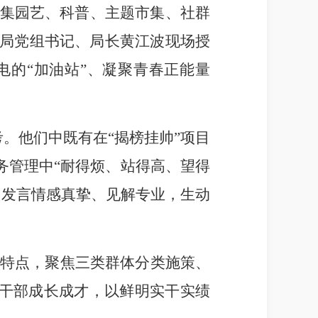
集园艺、科普、
主题
市集、社群
局党组书记、局长黄江波
现场
授
电的
“
加油站
”
、凝聚青春正能量
考。他们中既有在
“
揭榜挂帅
”
项目
务
管理
中
“
耐得烦、站得高、望得
的发言
情感真挚、见解专业
，生动
特点，聚焦三类群体分类施策、
干部成长成才，以鲜明实干实绩