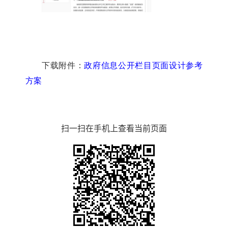
下载附件：
政府信息公开栏目页面设计参考
方案
扫一扫在手机上查看当前页面