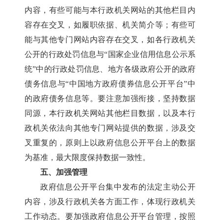
内容，有些可能与本行政机关网站的其他栏目内
容存在交叉，如履职依据、机关简介等；有些可
能与其他专门网站内容存在交叉，如各行政机关
公开的行政处罚信息与“国家企业信用信息公示系
统”中的行政处罚信息、地方各级政府公开的政府
债务信息与“中国地方政府债券信息公开平台”中
的政府债务信息等。要注意加强衔接，坚持数据
同源，本行政机关网站其他栏目数据，以及本行
政机关依法向其他专门网站提供的数据，涉及交
叉重复的，原则上以政府信息公开平台上的数据
为基准，最大限度保持数据一致性。
五、加强管理
政府信息公开平台集中发布的法定主动公开
内容，涉及行政机关各方面工作，体现行政机关
工作动态。要加强政府信息公开平台管理，按照