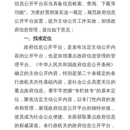
信息公开平台应当具备信息检索、查阅、下载等
功能”。为更好贯彻落实这一规定，规范政府信息
公开平台设置，提升主动公开工作实效，加强政
府信息管理，提出如下意见：
一、找准定位
政府信息公开平台，是发布法定主动公开内
容的公开平台，也是加强重点政府信息管理的管
理平台。《中华人民共和国政府信息公开条例》
确立的主动公开内容，特别是第二十条规定的各
行政机关共性基础内容，是社会公众高度关注的
重点政府信息。要牢牢把握“专栏姓专”的基本定
位，聚焦法定主动公开内容，以专门性内容的发
布和管理，展现政府信息公开平台的独特价值，
使其成为社会公众便捷、全面获取重点政府信息
的权威渠道。各行政机关的政府信息公开平台，