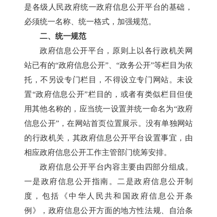
是各级人民政府统一政府信息公开平台的基础，
必须统一名称、统一格式，加强规范。
二、统一规范
政府信息公开平台，原则上以各行政机关网
站已有的“政府信息公开”、“政务公开”等栏目为依
托，不另设专门栏目，不得设立专门网站。未设
置“政府信息公开”栏目的，或者有类似栏目但使
用其他名称的，应当统一设置并统一命名为“政府
信息公开”，在网站首页位置展示。没有单独网站
的行政机关，其政府信息公开平台设置事宜，由
相应政府信息公开工作主管部门统筹安排。
政府信息公开平台内容主要由四部分组成。
一是政府信息公开指南。二是政府信息公开制
度，包括《中华人民共和国政府信息公开条
例》，政府信息公开方面的地方性法规、自治条