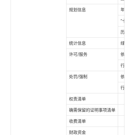
规划信息
年度计
“十四五
历史规
统计信息
绿化公
许可/服务
依据、
行政许
处罚/强制
依据、
行政处
权责清单
确需保留的证明事项清单
收费清单
财政资金