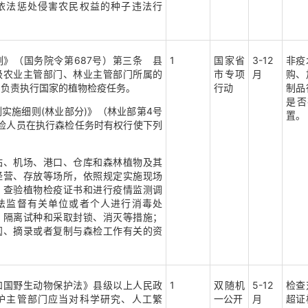
依法惩处侵害农民权益的种子违法行
》（国务院令第687号）
第三条 县
1
国家省
3-12
非疫
级农业主管部门、林业主管部门所属的
市专项
月
购、
，负责执行国家的植物检疫任务。
行动
制品
是否
实施细则(林业部分)》（林业部第4号
置。
森检人员在执行森检任务时有权行使下列
站、机场、港口、仓库和森林植物及其
经营、存放等场所，依照规定实施现场
、查验植物检疫证书和进行疫情监测调
法监督有关单位或者个人进行消毒处
、隔离试种和采取封锁、消灭等措施；
阅、摘录或者复制与森检工作有关的资
。
和国野生动物保护法》县级以上人民政
1
双随机
5-12
检查
护主管部门应当对科学研究、人工繁
一公开
月
超证