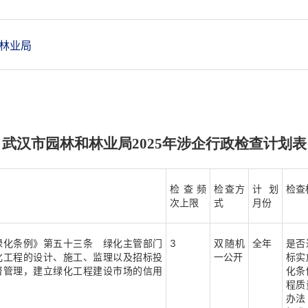
林业局
武汉市园林和林业局2025年涉企行政检查计划表
检查频
检查方
计划
检查
次上限
式
月份
绿化条例》第五十三条 绿化主管部门
3
双随机
全年
是否
化工程的设计、施工、监理以及招标投
一公开
标实
督管理，建立绿化工程建设市场的信用
化条
程质
办法