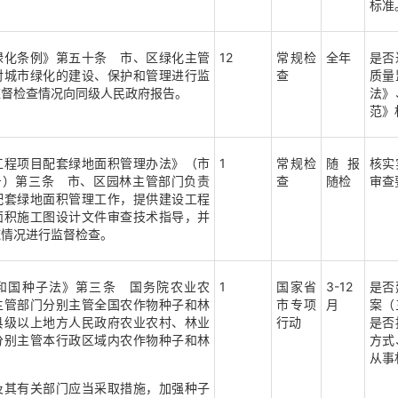
标准
绿化条例》第五十条 市、区绿化主管
12
常规检
全年
是否
对城市绿化的建设、保护和管理进行监
查
质量
监督检查情况向同级人民政府报告。
法》
范》
工程项目配套绿地面积管理办法》（市
1
常规检
随报
核实
0号）第三条 市、区园林主管部门负责
查
随检
审查
配套绿地面积管理工作，提供建设工程
面积施工图设计文件审查技术指导，并
施情况进行监督检查。
和国种子法》第三条 国务院农业农
1
国家省
3-12
是否
主管部门分别主管全国农作物种子和林
市专项
月
案（
县级以上地方人民政府农业农村、林业
行动
是否
分别主管本行政区域内农作物种子和林
方式
从事
及其有关部门应当采取措施，加强种子