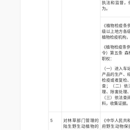
执法和监督，
为。
《
植物检疫条例
级以上地方各
植物检疫机构
《植物检疫条例
令）第五条 
职权：
（一）进入车
产品的生产、
检疫或者复检
查；（二）依
理、除害处理
（三）依法查
料，收集证据
5
对林草部门管理的
《中华人民共
陆生野生动植物的
府野生动物保